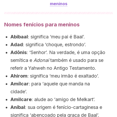
meninos
Nomes fenícios para meninos
Abibaal
: significa ‘meu pai é Baal’.
Adad
: significa ‘choque, estrondo’.
Adônis
: ‘Senhor’. Na verdade, é uma opção
semítica e
Adonai
também é usado para se
referir a Yahweh no Antigo Testamento.
Ahirom
: significa ‘meu irmão é exaltado’.
Amílcar
: para ‘aquele que manda na
cidade’.
Amilcare
: alude ao ‘amigo de Melkart’.
Aníbal
: sua origem é fenício-cartaginesa e
significa ‘abençoado pela graça de Baal’.