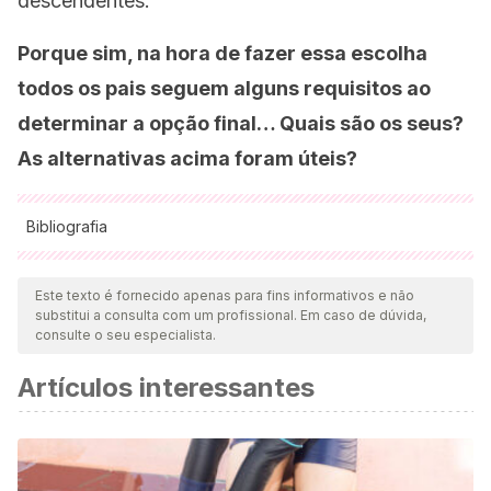
descendentes.
Porque sim, na hora de fazer essa escolha
todos os pais seguem alguns requisitos ao
determinar a opção final… Quais são os seus?
As alternativas acima foram úteis?
Bibliografia
Todas as fontes citadas foram minuciosamente revisadas por
nossa equipe para garantir sua qualidade, confiabilidade,
Este texto é fornecido apenas para fins informativos e não
substitui a consulta com um profissional. Em caso de dúvida,
atualidade e validade. A bibliografia deste artigo foi
consulte o seu especialista.
considerada confiável e precisa academicamente ou
Artículos interessantes
cientificamente.
Blázquez JM, Alvar J. Fenicios y Cartagineses en el
Mediterráneo. Ediciones Catedra S.A; 1999.
Cristóbal V. Dido y Eneas en la literatura española. Alazet