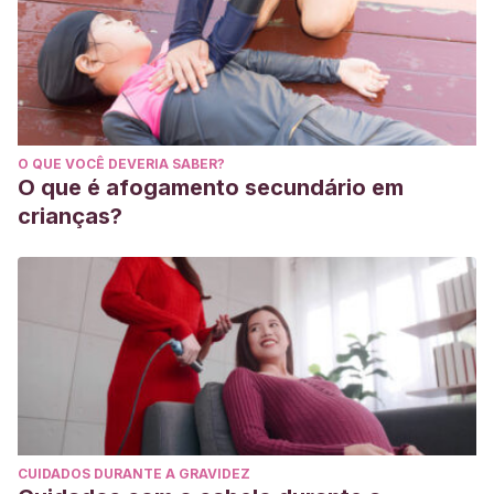
Revista de Filología. 2002;41-76.
Matesanz Gascón, Roberto. ¿Dónde está la mitología
fenicia?: Al-Idrisi y los Aventureros de Lisboa. Gerión, 2002.
20.
Todopapas. 28 Nombres de niño de origen Fenicio
O QUE VOCÊ DEVERIA SABER?
[Internet]. Todopapas.com. [citado 21 de septiembre de
O que é afogamento secundário em
2021]. Disponible en:
crianças?
https://www.todopapas.com/nombres/nombres-de-
nino/nombres-de-origen-fenicio
Wagner CG. Cartago. La ciudad de Aníbal. En: Fragor
Hannibalis: Anibal en Hispania. Comunidad de Madrid; 2013.
p. 82-105.
CUIDADOS DURANTE A GRAVIDEZ