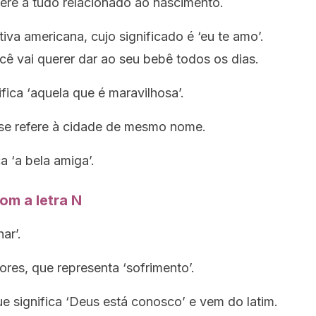
fere a tudo relacionado ao nascimento.
va americana, cujo significado é ‘eu te amo’.
ê vai querer dar ao seu bebê todos os dias.
nifica ‘aquela que é maravilhosa’.
 se refere à cidade de mesmo nome.
a ‘a bela amiga’.
om a letra N
ar’.
res, que representa ‘sofrimento’.
 significa ‘Deus está conosco’ e vem do latim.