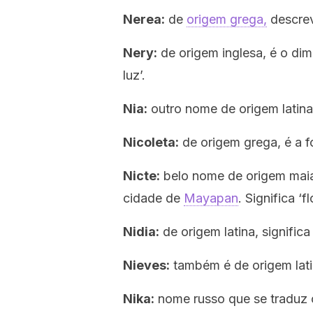
Nerea:
de
origem grega,
descreve
Nery:
de origem inglesa, é o dim
luz’.
Nia:
outro nome de origem latina,
Nicoleta:
de origem grega, é a 
Nicte:
belo nome de origem maia
cidade de
Mayapan
. Significa ‘flo
Nidia:
de origem latina, signific
Nieves:
também é de origem latin
Nika:
nome russo que se traduz