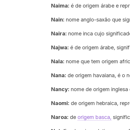
Naima:
é de origem árabe e repres
Nain:
nome anglo-saxão que signi
Naira:
nome inca cujo significad
Najwa:
é de origem árabe, signif
Nala:
nome que tem origem africa
Nana:
de origem havaiana, é o 
Nancy:
nome de origem inglesa q
Naomi:
de origem hebraica, repre
Naroa:
de
origem basca,
signifi