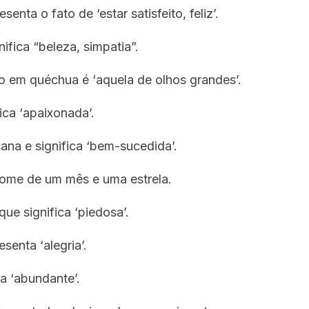
enta o fato de ‘estar satisfeito, feliz’.
fica “beleza, simpatia”.
o em quéchua é ‘aquela de olhos grandes’.
ica ‘apaixonada’.
na e significa ‘bem-sucedida’.
nome de um mês e uma estrela.
ue significa ‘piedosa’.
senta ‘alegria’.
ca ‘abundante’.