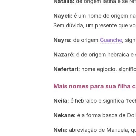
Natalia:
de origem latina e se re
Nayeli:
é um nome de origem nati
Sem dúvida, um presente que voc
Nayra:
de origem
Guanche
, sig
Nazaré:
é de origem hebraica e
Nefertari:
nome egípcio, signific
Mais nomes para sua filha c
Neila:
é hebraico e significa ‘fech
Nekane:
é a forma basca de Dolo
Nela:
abreviação de Manuela, que