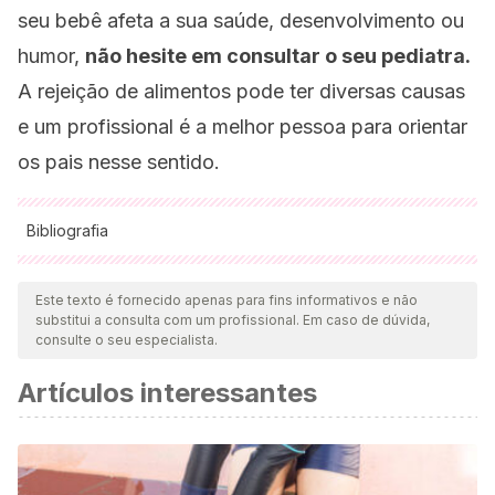
seu bebê afeta a sua saúde, desenvolvimento ou
humor,
não hesite em consultar o seu pediatra.
A rejeição de alimentos pode ter diversas causas
e um profissional é a melhor pessoa para orientar
os pais nesse sentido.
Bibliografia
Todas as fontes citadas foram minuciosamente revisadas por
nossa equipe para garantir sua qualidade, confiabilidade,
Este texto é fornecido apenas para fins informativos e não
substitui a consulta com um profissional. Em caso de dúvida,
atualidade e validade. A bibliografia deste artigo foi
consulte o seu especialista.
considerada confiável e precisa academicamente ou
Artículos interessantes
cientificamente.
Ammaniti, M., Lucarelli, L., Cimino, S., D’Olimpio, F., &
Chatoor, I. (2010). Maternal psychopathology and child risk
factors in infantile anorexia.
International Journal of Eating