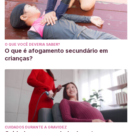
Disorders
,
43
(3), 233-240. Disponible en:
https://onlinelibrary.wiley.com/doi/abs/10.1002/eat.20688
Chatoor, I., Egan, J., Getson, P., Menvielle, E., & O’Donnell,
R. E. G. I. N. A. (1988). Mother—infant interactions in infantile
anorexia nervosa.
Journal of the American Academy of
O QUE VOCÊ DEVERIA SABER?
Child & Adolescent Psychiatry
,
27
(5), 535-540. Disponible
O que é afogamento secundário em
en:
crianças?
https://www.sciencedirect.com/science/article/abs/pii/S08
CUIDADOS DURANTE A GRAVIDEZ