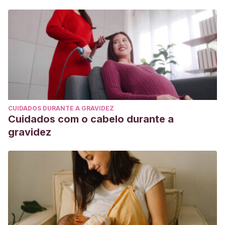
C Sylvetsky
, A;
M Conway
, E;
Malhotra
, S;
I Rother, K
(2017)
Development of Sweet Taste Perception:
Implications for Artificial Sweetener Use. Endocr Dev,
32:87-99.
van Opstal
, A M;
Kaal
, I;
van den Berg-Huysmans
, A A;
Hoeksma
, M;
Blonk
, C;
Pij, H et al
(2019)
Dietary sugars
and non-caloric sweeteners elicit different homeostatic
CUIDADOS DURANTE A GRAVIDEZ
and hedonic responses in the brain. Nutrition, 60:80-6.
Cuidados com o cabelo durante a
Gil-Campos
, M;
San José González
, M A;
Díaz Martín,
gravidez
J J
(2015)
Use of sugars and sweeteners in children’s
diets. Recommendations of the Nutrition Committee of the
Spanish Paediatric Association. An Pediatr (Barc), 83(5):
353.
Sylvetsky
, A;
I Rother, K;
Brown, R
(2011)
Artificial
sweetener use among children: epidemiology,
recommendations, metabolic outcomes, and future