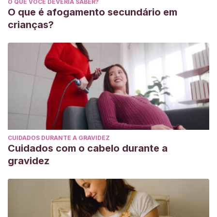
O QUE VOCÊ DEVERIA SABER?
https://doi.org/10.1093/eurpub/ckl103
O que é afogamento secundário em
Oropesa Roblejo, P., García Wilson, I., Puente Saní, V.,
crianças?
& Matute Gaínza, Y.
(2009). Terapia asistida con animales
como fuente de recurso en el tratamiento rehabilitador.
Medisan
,
13
(6), 0-0.
http://scielo.sld.cu/scielo.php?
script=sci_arttext&pid=S1029-30192009000600015
CUIDADOS DURANTE A GRAVIDEZ
Cuidados com o cabelo durante a
gravidez