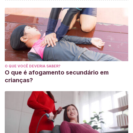
Brown B, Wright C. Safety and efficacy of supplements in
pregnancy.
Nutrition Reviews
. Octubre 2020. 78 (10): 813-
826.
Centros para el Control y Desarrollo de Enfermedades.
Preguntas frecuentes: la vitamina K y la inyección de
vitamina K al nacer. U. S. Department of Health and Human
Services. Octubre 2019.
Fusaro M, Mereu MC, Aghi A, Iervasi G, Gallieni M. Vitamin K
O QUE VOCÊ DEVERIA SABER?
and bone. Clin Cases Miner Bone Metab. 2017 May-
O que é afogamento secundário em
Aug;14(2):200-206. doi: 10.11138/ccmbm/2017.14.1.200. Epub
crianças?
2017 Oct 25. PMID: 29263734; PMCID: PMC5726210.
Kellie F. J. Vitamin K supplementation during pregnancy for
improving outcomes. Cochrane Database System Reviews.
Junio 2017. CD10920.
National Institutes of Health. Office of Dietary Supplements.
Vitamin K. U. S. Department of Health and Human Services.