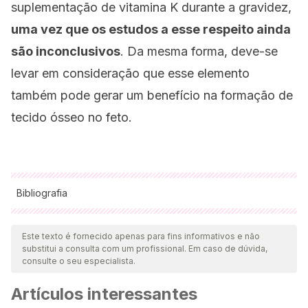
suplementação de vitamina K durante a gravidez,
uma vez que os estudos a esse respeito ainda
são inconclusivos
. Da mesma forma, deve-se
levar em consideração que esse elemento
também pode gerar um benefício na formação de
tecido ósseo no feto.
Bibliografia
Todas as fontes citadas foram minuciosamente revisadas por
nossa equipe para garantir sua qualidade, confiabilidade,
Este texto é fornecido apenas para fins informativos e não
substitui a consulta com um profissional. Em caso de dúvida,
atualidade e validade. A bibliografia deste artigo foi
consulte o seu especialista.
considerada confiável e precisa academicamente ou
Artículos interessantes
cientificamente.