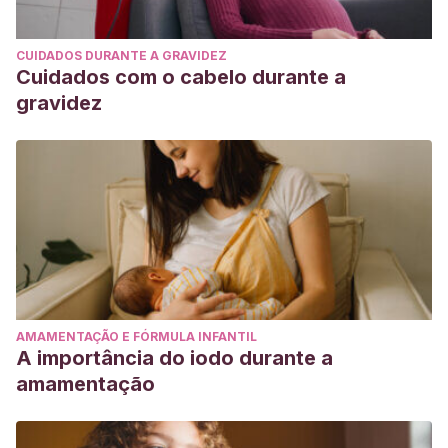
Marzo 2021.
Shahrook S, Ota E, Hanada N, Sawada K, Mori R. Vitamin K
CUIDADOS DURANTE A GRAVIDEZ
supplementation during pregnancy for improving
Cuidados com o cabelo durante a
outcomes: a systematic review and meta-analysis.
Sci Rep.
gravidez
2018 Jul 30;8(1):11459. doi: 10.1038/s41598-018-29616-y.
PMID: 30061633; PMCID: PMC6065418.
AMAMENTAÇÃO E FÓRMULA INFANTIL
A importância do iodo durante a
amamentação