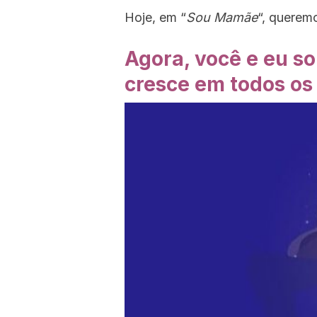
Hoje, em “
Sou Mamãe
“, querem
Agora, você e eu so
cresce em todos os