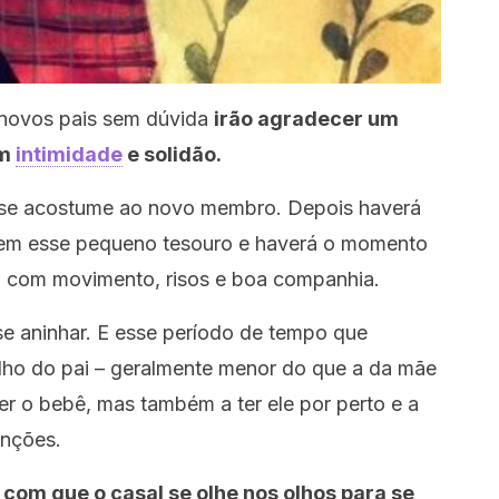
 novos pais sem dúvida
irão agradecer um
em
intimidade
e solidão.
a se acostume ao novo membro. Depois haverá
em esse pequeno tesouro e haverá o momento
 com movimento, risos e boa companhia.
se aninhar. E esse período de tempo que
alho do pai – geralmente menor do que a da mãe
cer o bebê, mas também a ter ele por perto e a
enções.
com que o casal se olhe nos olhos para se