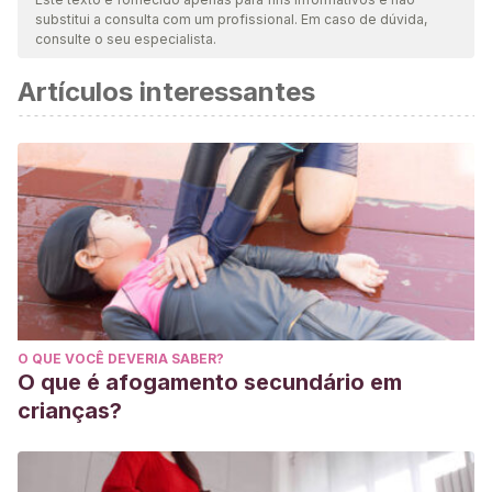
substitui a consulta com um profissional. Em caso de dúvida,
atualidade e validade. A bibliografia deste artigo foi
consulte o seu especialista.
considerada confiável e precisa academicamente ou
Artículos interessantes
cientificamente.
CATAUDELLA, E.
Simplicity Parenting.
http://www.imfcanada.org/sites/default/files/eReview_Feb_5_1
Cherry, K.
(2012). Parenting styles.
The Four Styles of
Parenting
.
https://locallocale.wordpress.com/2011/05/11/whats-
parenting-style-got-to-do-with-it/
O QUE VOCÊ DEVERIA SABER?
O que é afogamento secundário em
crianças?