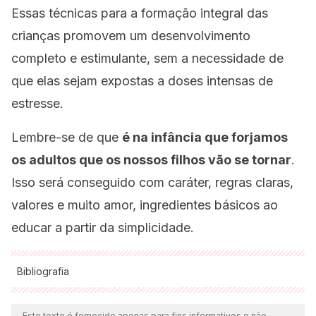
Essas técnicas para a formação integral das
crianças promovem um desenvolvimento
completo e estimulante, sem a necessidade de
que elas sejam expostas a doses intensas de
estresse.
Lembre-se de que
é na infância que forjamos
os adultos que os nossos filhos vão se tornar
.
Isso será conseguido com caráter, regras claras,
valores e muito amor, ingredientes básicos ao
educar a partir da simplicidade.
Bibliografia
Todas as fontes citadas foram minuciosamente revisadas por
nossa equipe para garantir sua qualidade, confiabilidade,
Este texto é fornecido apenas para fins informativos e não