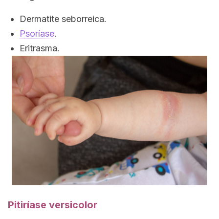
Dermatite seborreica.
Psoríase
.
Eritrasma.
Pitiríase versicolor