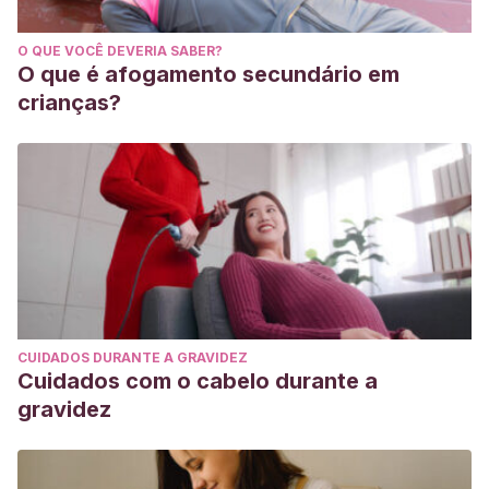
Millsop JW, Fazel N.
Oral candidiasis. Clin Dermatol. 2016
O QUE VOCÊ DEVERIA SABER?
Jul-Aug;34(4):487-94. doi:
O que é afogamento secundário em
10.1016/j.clindermatol.2016.02.022. Epub 2016 Mar 2. PMID:
crianças?
27343964.
Hellstein JW, Marek CL
. Candidiasis: Red and White
Manifestations in the Oral Cavity. Head Neck Pathol. 2019
Mar;13(1):25-32. doi: 10.1007/s12105-019-01004-6. Epub
2019 Jan 29. PMID: 30693459; PMCID: PMC6405794.
Bonifaz A, Rojas R, Tirado-Sánchez A, Chávez-López
D, Mena C, Calderón L, María PO.
Superficial Mycoses
Associated with Diaper Dermatitis. Mycopathologia. 2016
CUIDADOS DURANTE A GRAVIDEZ
Oct;181(9-10):671-9. doi: 10.1007/s11046-016-0020-9. Epub
Cuidados com o cabelo durante a
2016 May 19. PMID: 27193417; PMCID: PMC5014885.
gravidez
Gupta AK, Foley KA.
Antifungal Treatment for Pityriasis
Versicolor. J Fungi (Basel). 2015 Mar 12;1(1):13-29. doi:
10.3390/jof1010013. PMID: 29376896; PMCID: PMC5770013.