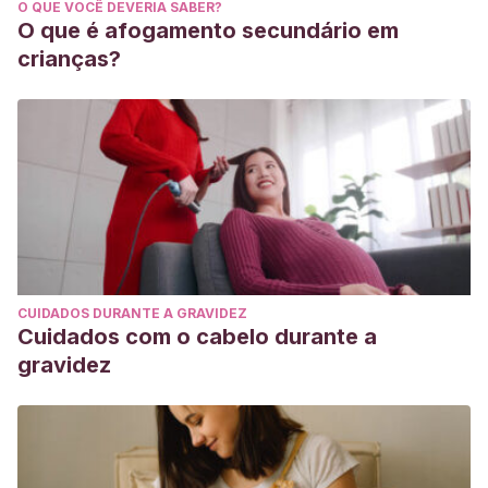
O QUE VOCÊ DEVERIA SABER?
PMC5878284.
O que é afogamento secundário em
Salgado F, Handler MZ, Schwartz RA. Shedding light on
crianças?
onychomadesis. Cutis. 2017 Jan;99(1):33-36. PMID:
28207011.
CUIDADOS DURANTE A GRAVIDEZ
Cuidados com o cabelo durante a
gravidez